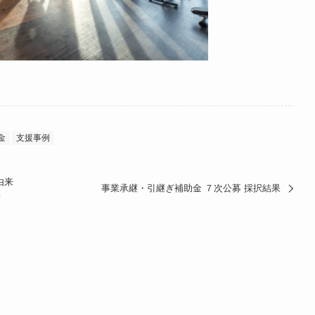
金
支援事例
由来
事業承継・引継ぎ補助金 ７次公募 採択結果
果