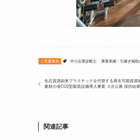
ご支援事例
中小企業診断士
事業承継・引継ぎ補助
化石資源由来プラスチックを代替する再生可能資源
素材の省CO2型製造設備導入事業 ３次公募 採択結
関連記事