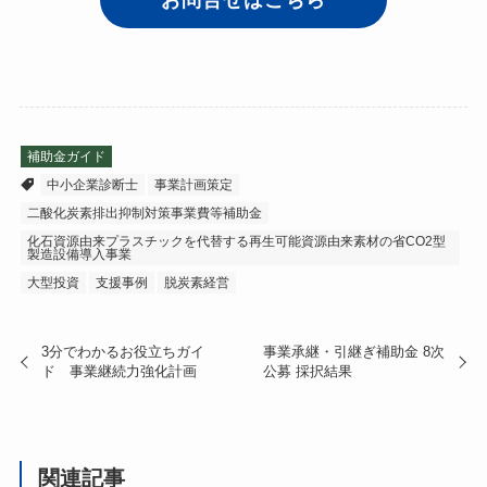
補助金ガイド
中小企業診断士
事業計画策定
二酸化炭素排出抑制対策事業費等補助金
化石資源由来プラスチックを代替する再生可能資源由来素材の省CO2型
製造設備導入事業
大型投資
支援事例
脱炭素経営
3分でわかるお役立ちガイ
事業承継・引継ぎ補助金 8次
ド 事業継続力強化計画
公募 採択結果
関連記事