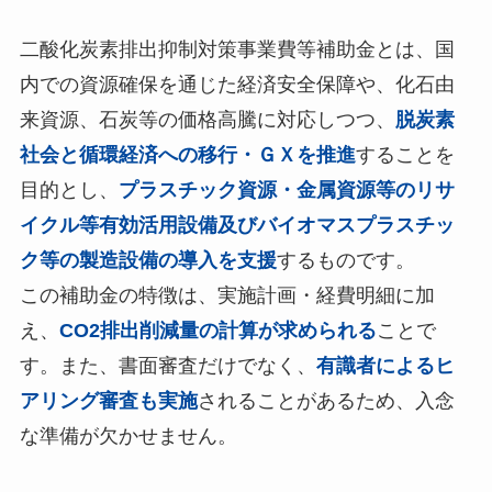
二酸化炭素排出抑制対策事業費等補助金とは、国
内での資源確保を通じた経済安全保障や、化石由
来資源、石炭等の価格高騰に対応しつつ、
脱炭素
社会と循環経済への移行・ＧＸを推進
することを
目的とし、
プラスチック資源・金属資源等のリサ
イクル等有効活用設備及びバイオマスプラスチッ
ク等の製造設備の導入を支援
するものです。
この補助金の特徴は、実施計画・経費明細に加
え、
CO2排出削減量の計算が求められる
ことで
す。また、書面審査だけでなく、
有識者によるヒ
アリング審査も実施
されることがあるため、入念
な準備が欠かせません。