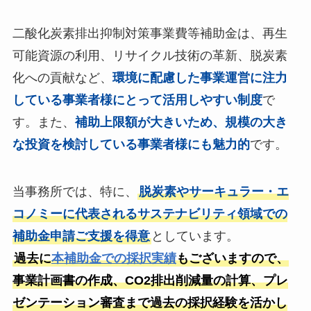
二酸化炭素排出抑制対策事業費等補助金は、再生
可能資源の利用、リサイクル技術の革新、脱炭素
化への貢献など、
環境に配慮した事業運営に注力
している事業者様にとって活用しやすい制度
で
す。また、
補助上限額が大きいため、規模の大き
な投資を検討している事業者様にも魅力的
です。
当事務所では、特に、
脱炭素やサーキュラー・エ
コノミーに代表されるサステナビリティ領域での
補助金申請ご支援を得意
としています。
過去に
本補助金での採択実績
もございますので、
事業計画書の作成、CO2排出削減量の計算、プレ
ゼンテーション審査まで過去の採択経験を活かし