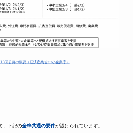
13回公募の概要（経済産業省 中小企業庁）
て、下記の
全枠共通の要件
が設けられています。