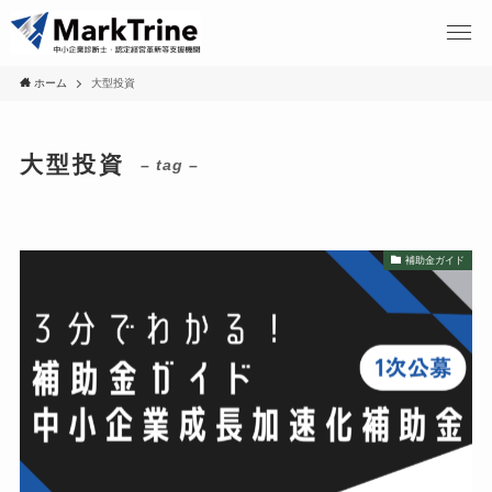
ホーム
大型投資
大型投資
– tag –
補助金ガイド